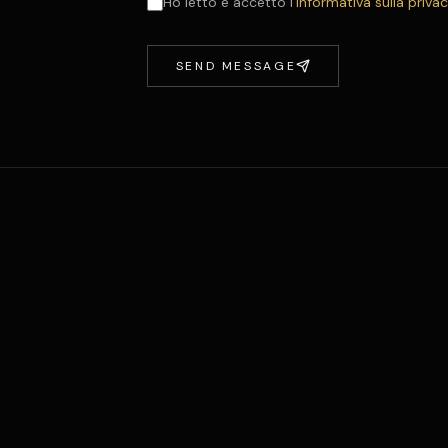
Ho letto e accetto l’
informativa sulla priva
SEND MESSAGE