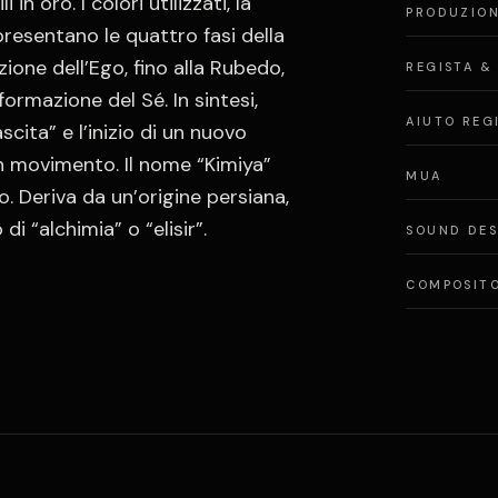
in oro. I colori utilizzati, la
PRODUZIO
resentano le quattro fasi della
one dell’Ego, fino alla Rubedo,
REGISTA &
formazione del Sé. In sintesi,
AIUTO REG
ita” e l’inizio di un nuovo
n movimento. Il nome “Kimiya”
MUA
. Deriva da un’origine persiana,
i “alchimia” o “elisir”.
SOUND DES
COMPOSIT