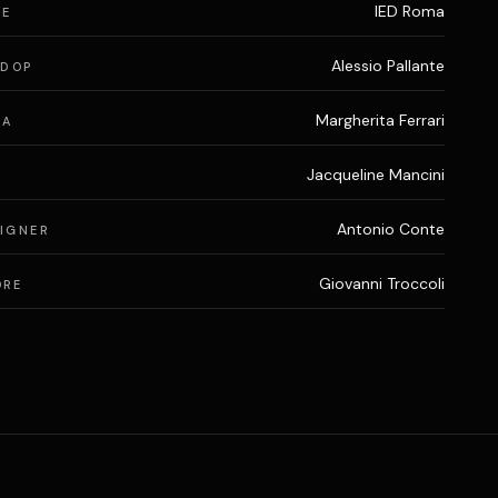
IED Roma
NE
Alessio Pallante
 DOP
Margherita Ferrari
IA
Jacqueline Mancini
Antonio Conte
IGNER
Giovanni Troccoli
ORE