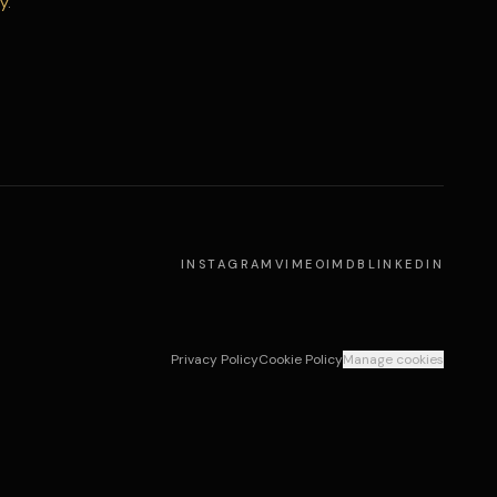
cy
.
INSTAGRAM
VIMEO
IMDB
LINKEDIN
Privacy Policy
Cookie Policy
Manage cookies